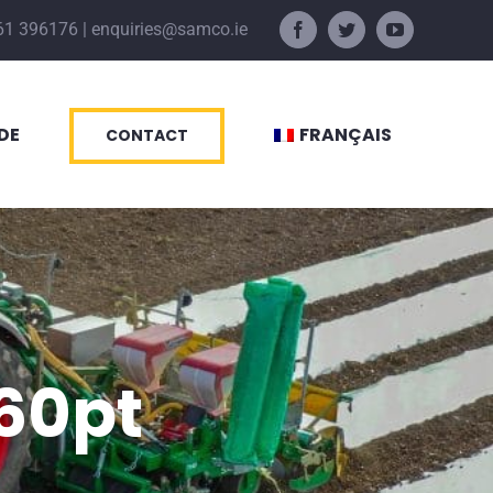
61 396176
|
enquiries@samco.ie
Facebook
Twitter
YouTube
DE
FRANÇAIS
CONTACT
60pt