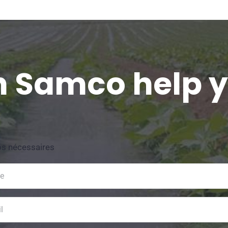
 Samco help 
ps nécessaires