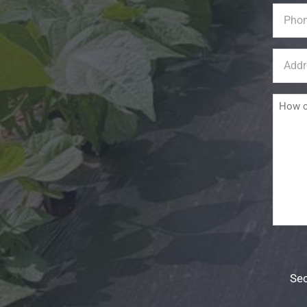
Phone
Address
*
Message
Consent
*
Sec