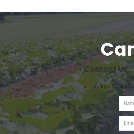
Can
Contact Us
«
» indique les cham
*
Name
*
Email
*