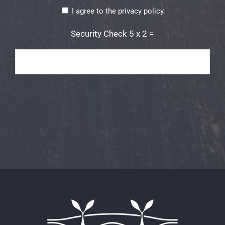
Consent
*
I agree to the privacy policy.
Security Check 5 x 2 =
Security
Check
5
x
2
=
*