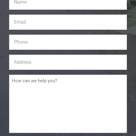
Email
*
Phone
Address
*
Message