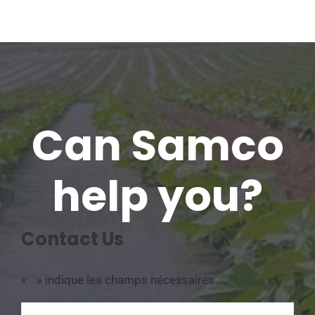
Can Samco
help you?
Contact Us
«
» indique les champs nécessaires
*
Name
*