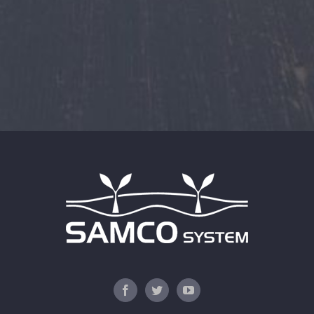
5
x
2
=
*