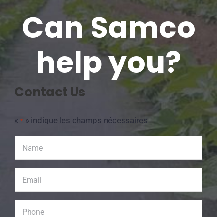
Can Samco
help you?
Contact Us
«
» indique les champs nécessaires
*
Name
*
Email
*
Phone